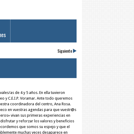
nes
Siguiente
es/as de 4 y 5 años. En ella tuvieron
rráneo y C.E.I.P. Voramar. Ante todo queremos
 nuestra coordinadora del centro, Ana Rosa.
hueco en vuestras agendas para que vuestr@s
leros» vivan sus primeras experiencias en
isfrutar y reforzar los valores y beneficios
 recordemos que somos su espejo y que el
entablemente muchas veces desaparece en