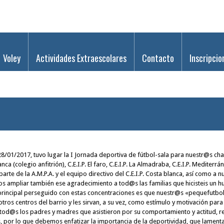
Voley
Actividades Extraescolares
Contacto
Inscripcio
/2017, tuvo lugar la I Jornada deportiva de fútbol-sala para nuestr@s chaval
anca (colegio anfitrión), C.E.I.P. El faro, C.E.I.P. La Almadraba, C.E.I.P. Medite
parte de la A.M.P.A. y el equipo directivo del C.E.I.P. Costa blanca, así como a
s ampliar también ese agradecimiento a tod@s las familias que hicisteis un 
vo principal perseguido con estas concentraciones es que nuestr@s «pequefutbo
s centros del barrio y les sirvan, a su vez, como estímulo y motivación para d
 a tod@s los padres y madres que asistieron por su comportamiento y actitud,
as, por lo que debemos enfatizar la importancia de la deportividad, que lam